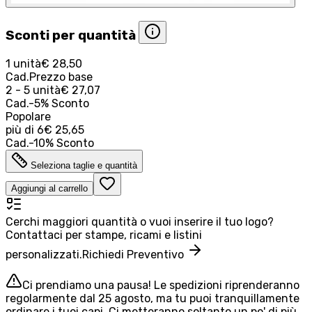
Sconti per quantità
1 unità
€ 28,50
Cad.
Prezzo base
2 - 5 unità
€ 27,07
Cad.
-
5
%
Sconto
Popolare
più di
6
€ 25,65
Cad.
-
10
%
Sconto
Seleziona taglie e quantità
Aggiungi al carrello
Cerchi maggiori quantità o vuoi inserire il tuo logo?
Contattaci per stampe, ricami e listini
personalizzati.
Richiedi Preventivo
Ci prendiamo una pausa! Le spedizioni riprenderanno
regolarmente dal 25 agosto, ma tu puoi tranquillamente
ordinare i tuoi capi. Ci metteranno soltanto un po' di più