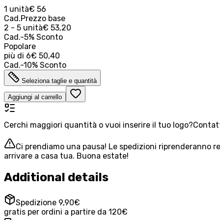
1 unità
€ 56
Cad.
Prezzo base
2 - 5 unità
€ 53,20
Cad.
-
5
%
Sconto
Popolare
più di
6
€ 50,40
Cad.
-
10
%
Sconto
Seleziona taglie e quantità
Aggiungi al carrello
Cerchi maggiori quantità o vuoi inserire il tuo logo?
Contatt
Ci prendiamo una pausa! Le spedizioni riprenderanno reg
arrivare a casa tua. Buona estate!
Additional details
Spedizione 9,90€
gratis per ordini a partire da 120€