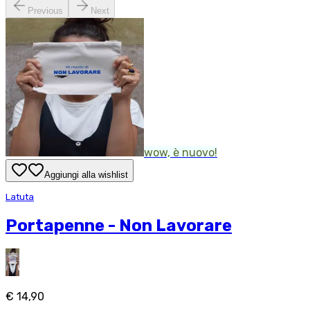
Previous
Next
wow, è nuovo!
Aggiungi alla wishlist
Latuta
Portapenne - Non Lavorare
€ 14,90