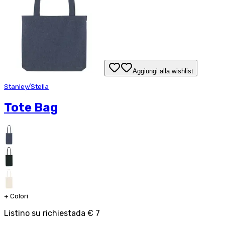
Aggiungi alla wishlist
Stanley/Stella
Tote Bag
+
Colori
Listino su richiesta
da
€ 7