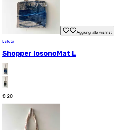
Aggiungi alla wishlist
Latuta
Shopper IosonoMat L
€ 20