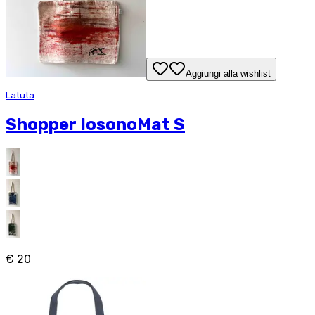
Aggiungi alla wishlist
Latuta
Shopper IosonoMat S
€ 20