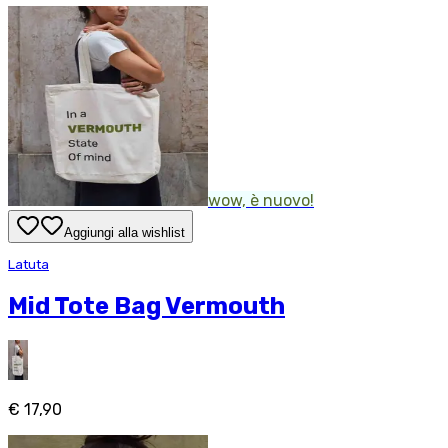
wow, è nuovo!
Aggiungi alla wishlist
Latuta
Mid Tote Bag Vermouth
€ 17,90