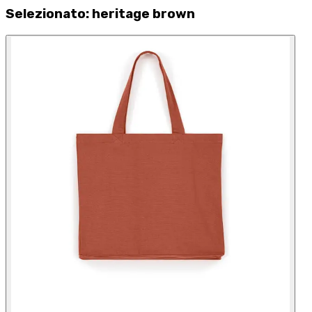
Selezionato
:
heritage brown