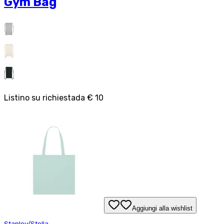
Gym Bag
Listino su richiesta
da
€ 10
Aggiungi alla wishlist
Stanley/Stella