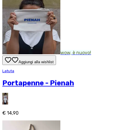
wow, è nuovo!
Aggiungi alla wishlist
Latuta
Portapenne - Pienah
€ 14,90