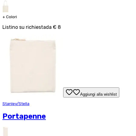
+
Colori
Listino su richiesta
da
€ 8
Aggiungi alla wishlist
Stanley/Stella
Portapenne