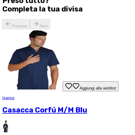
Preso tutto?
Completa la tua
divisa
Previous
Next
Aggiungi alla wishlist
Isacco
Casacca Corfú M/M Blu