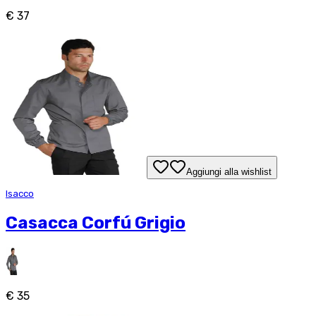
€ 37
Aggiungi alla wishlist
Isacco
Casacca Corfú Grigio
€ 35