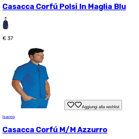
Casacca Corfú Polsi In Maglia Blu
€ 37
Aggiungi alla wishlist
Isacco
Casacca Corfú M/M Azzurro