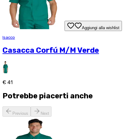
Aggiungi alla wishlist
Isacco
Casacca Corfú M/M Verde
€ 41
Potrebbe piacerti anche
Previous
Next