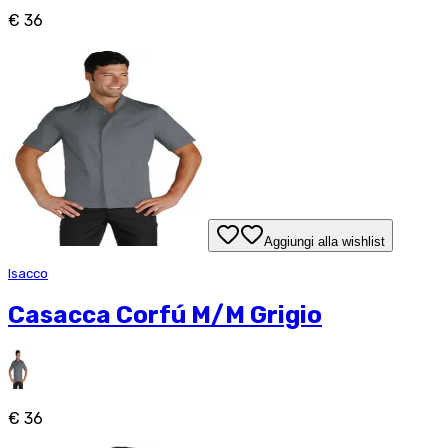
€ 36
Aggiungi alla wishlist
Isacco
Casacca Corfú M/M Grigio
€ 36