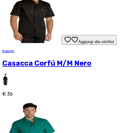
Aggiungi alla wishlist
Isacco
Casacca Corfú M/M Nero
€ 36