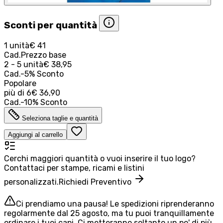
Sconti per quantità
1 unità
€ 41
Cad.
Prezzo base
2 - 5 unità
€ 38,95
Cad.
-
5
%
Sconto
Popolare
più di
6
€ 36,90
Cad.
-
10
%
Sconto
Seleziona taglie e quantità
Aggiungi al carrello
Cerchi maggiori quantità o vuoi inserire il tuo logo?
Contattaci per stampe, ricami e listini
personalizzati.
Richiedi Preventivo
Ci prendiamo una pausa! Le spedizioni riprenderanno
regolarmente dal 25 agosto, ma tu puoi tranquillamente
ordinare i tuoi capi. Ci metteranno soltanto un po' di più