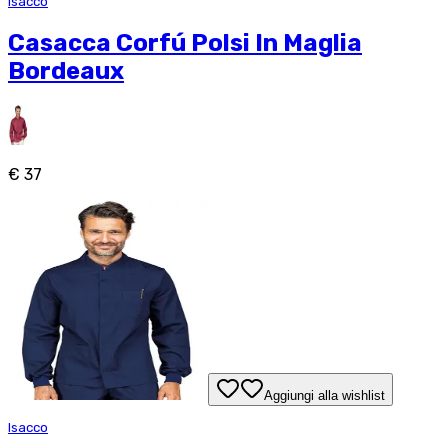
Isacco
Casacca Corfú Polsi In Maglia
Bordeaux
€ 37
Aggiungi alla wishlist
Isacco