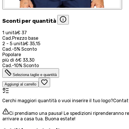
Sconti per quantità
1 unità
€ 37
Cad.
Prezzo base
2 - 5 unità
€ 35,15
Cad.
-
5
%
Sconto
Popolare
più di
6
€ 33,30
Cad.
-
10
%
Sconto
Seleziona taglie e quantità
Aggiungi al carrello
Cerchi maggiori quantità o vuoi inserire il tuo logo?
Contatt
Ci prendiamo una pausa! Le spedizioni riprenderanno reg
arrivare a casa tua. Buona estate!