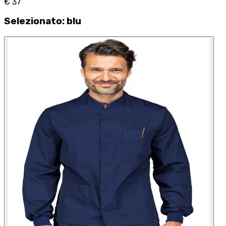
€ 37
Selezionato
:
blu