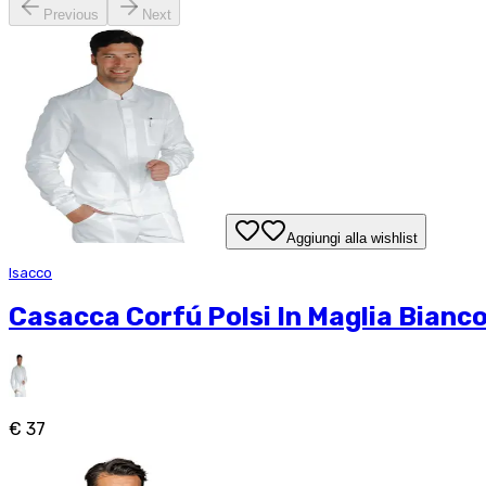
Previous
Next
Aggiungi alla wishlist
Isacco
Casacca Corfú Polsi In Maglia Bianc
€ 37