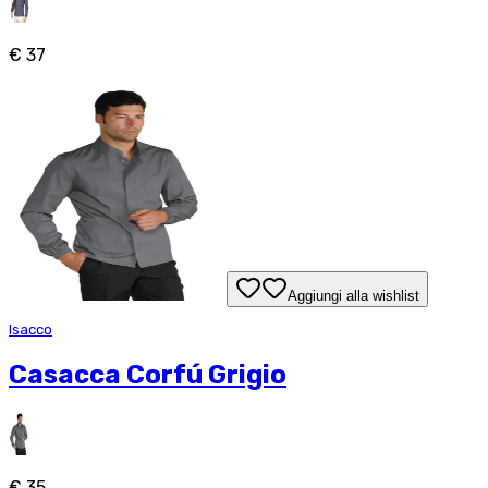
€ 37
Aggiungi alla wishlist
Isacco
Casacca Corfú Grigio
€ 35