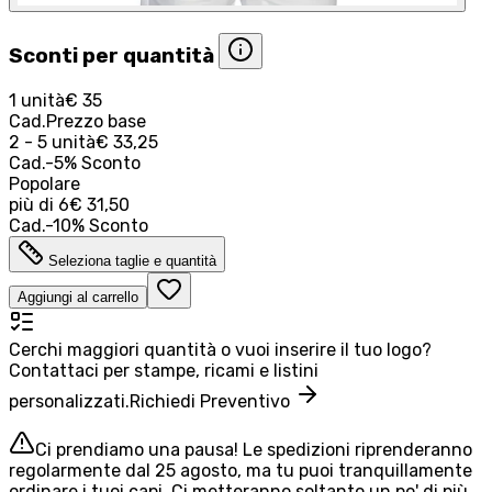
Sconti per quantità
1 unità
€ 35
Cad.
Prezzo base
2 - 5 unità
€ 33,25
Cad.
-
5
%
Sconto
Popolare
più di
6
€ 31,50
Cad.
-
10
%
Sconto
Seleziona taglie e quantità
Aggiungi al carrello
Cerchi maggiori quantità o vuoi inserire il tuo logo?
Contattaci per stampe, ricami e listini
personalizzati.
Richiedi Preventivo
Ci prendiamo una pausa! Le spedizioni riprenderanno
regolarmente dal 25 agosto, ma tu puoi tranquillamente
ordinare i tuoi capi. Ci metteranno soltanto un po' di più