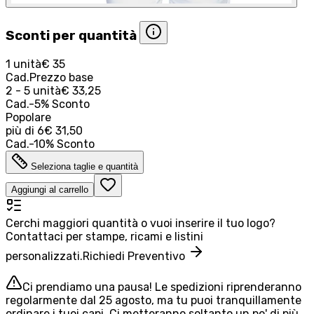
Sconti per quantità
1 unità
€ 35
Cad.
Prezzo base
2 - 5 unità
€ 33,25
Cad.
-
5
%
Sconto
Popolare
più di
6
€ 31,50
Cad.
-
10
%
Sconto
Seleziona taglie e quantità
Aggiungi al carrello
Cerchi maggiori quantità o vuoi inserire il tuo logo?
Contattaci per stampe, ricami e listini
personalizzati.
Richiedi Preventivo
Ci prendiamo una pausa! Le spedizioni riprenderanno
regolarmente dal 25 agosto, ma tu puoi tranquillamente
ordinare i tuoi capi. Ci metteranno soltanto un po' di più