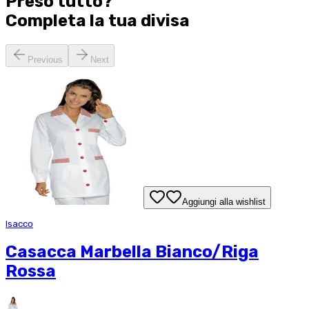
Preso tutto?
Completa la tua
divisa
Previous
Next
Aggiungi alla wishlist
Isacco
Casacca Marbella Bianco/Riga
Rossa