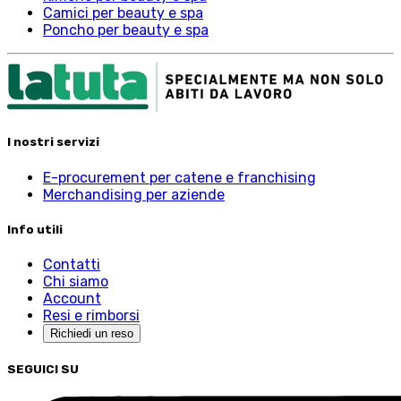
Camici per beauty e spa
Poncho per beauty e spa
I nostri servizi
E-procurement per catene e franchising
Merchandising per aziende
Info utili
Contatti
Chi siamo
Account
Resi e rimborsi
Richiedi un reso
SEGUICI SU