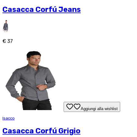
Casacca Corfú Jeans
€ 37
Aggiungi alla wishlist
Isacco
Casacca Corfú Grigio