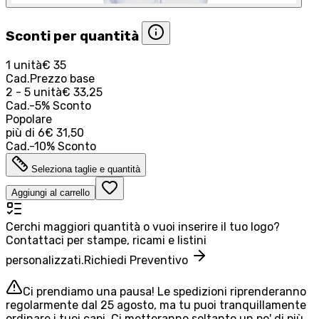
Sconti per quantità
1 unità
€ 35
Cad.
Prezzo base
2 - 5 unità
€ 33,25
Cad.
-
5
%
Sconto
Popolare
più di
6
€ 31,50
Cad.
-
10
%
Sconto
Seleziona taglie e quantità
Aggiungi al carrello
Cerchi maggiori quantità o vuoi inserire il tuo logo?
Contattaci per stampe, ricami e listini
personalizzati.
Richiedi Preventivo
Ci prendiamo una pausa! Le spedizioni riprenderanno
regolarmente dal 25 agosto, ma tu puoi tranquillamente
ordinare i tuoi capi. Ci metteranno soltanto un po' di più