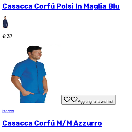
Casacca Corfú Polsi In Maglia Blu
€ 37
Aggiungi alla wishlist
Isacco
Casacca Corfú M/M Azzurro