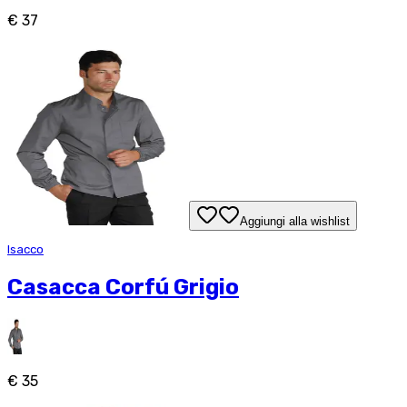
€ 37
Aggiungi alla wishlist
Isacco
Casacca Corfú Grigio
€ 35