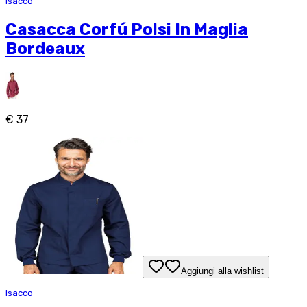
Isacco
Casacca Corfú Polsi In Maglia
Bordeaux
€ 37
Aggiungi alla wishlist
Isacco