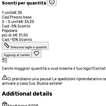
Sconti per quantità
1 unità
€ 35
Cad.
Prezzo base
2 - 5 unità
€ 33,25
Cad.
-
5
%
Sconto
Popolare
più di
6
€ 31,50
Cad.
-
10
%
Sconto
Seleziona taglie e quantità
Aggiungi al carrello
Cerchi maggiori quantità o vuoi inserire il tuo logo?
Contatt
Ci prendiamo una pausa! Le spedizioni riprenderanno reg
arrivare a casa tua. Buona estate!
Additional details
Spedizione 9,90€