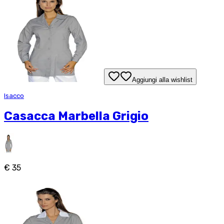
Aggiungi alla wishlist
Isacco
Casacca Marbella Grigio
€ 35